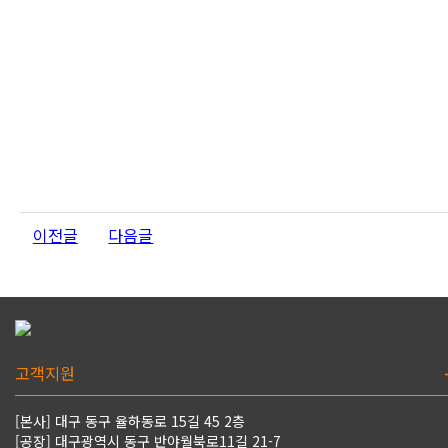
이전글
다음글
고객지원
[본사] 대구 동구 율하동로 15길 45 2층
[공장] 대구광역시 동구 반야월북로11길 21-7