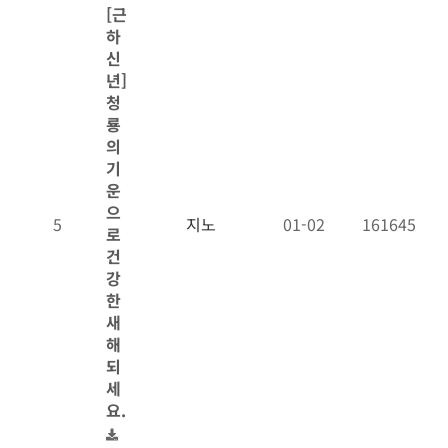
[근
하
신
년]
청
룡
의
기
운
으
5
지노
01-02
161645
로
건
강
한
새
해
되
세
요.