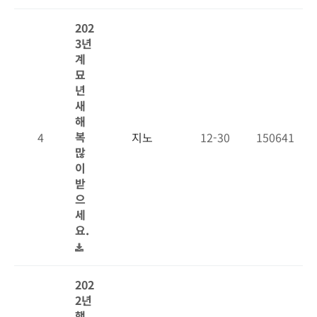
202
3년
계
묘
년
새
해
복
4
지노
12-30
150641
많
이
받
으
세
요.
202
2년
행