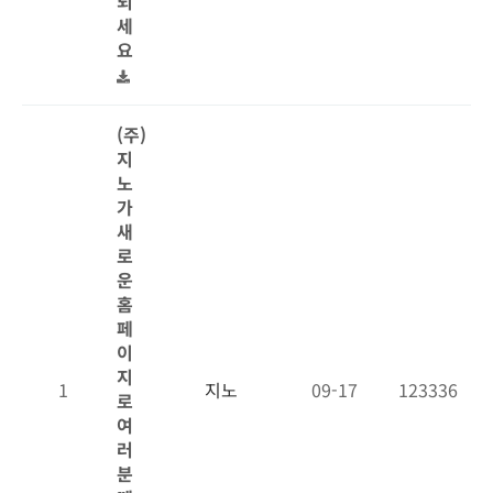
되
세
요
(주)
지
노
가
새
로
운
홈
페
이
지
1
지노
09-17
123336
로
여
러
분