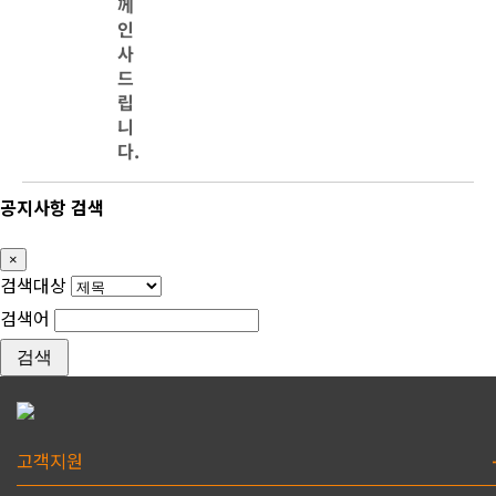
께
인
사
드
립
니
다.
공지사항 검색
×
Close
검색대상
검색어
검색
고객지원