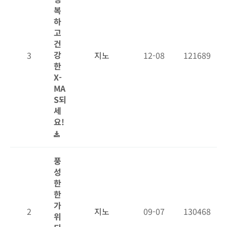
복
하
고
건
강
3
지노
12-08
121689
한
X-
MA
S되
세
요!
풍
성
한
한
가
2
지노
09-07
130468
위