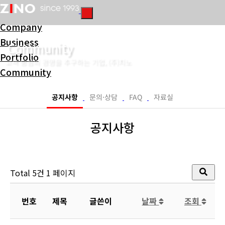
Company
Business
Community
Portfolio
고객 중심의 경영을 추구하는 기업, (주)지노
Community
Consulting
공지사항
문의·상담
FAQ
자료실
공지사항
Total 5건
1 페이지
번호
제목
글쓴이
날짜
조회